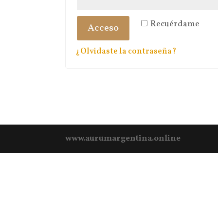
Recuérdame
Acceso
¿Olvidaste la contraseña?
www.aurumargentina.online