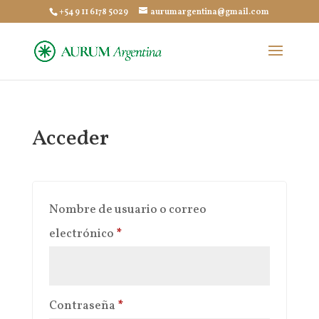
+54 9 11 6178 5029
aurumargentina@gmail.com
Acceder
Nombre de usuario o correo
Obligatorio
electrónico
*
Obligatorio
Contraseña
*