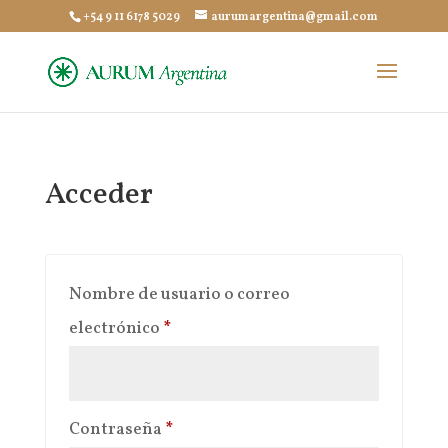
+54 9 11 6178 5029
aurumargentina@gmail.com
Acceder
Nombre de usuario o correo
Obligatorio
electrónico
*
Obligatorio
Contraseña
*