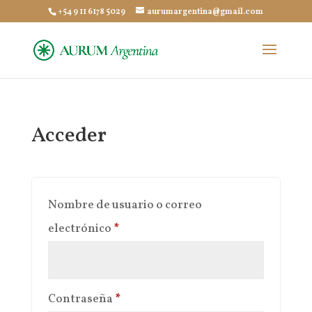
+54 9 11 6178 5029
aurumargentina@gmail.com
Acceder
Nombre de usuario o correo
Obligatorio
electrónico
*
Obligatorio
Contraseña
*