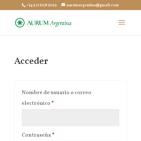
+54 9 11 6178 5029
aurumargentina@gmail.com
Acceder
Nombre de usuario o correo
Obligatorio
electrónico
*
Obligatorio
Contraseña
*