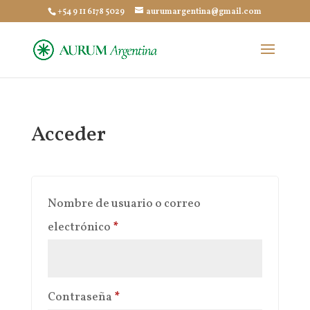
+54 9 11 6178 5029
aurumargentina@gmail.com
Acceder
Nombre de usuario o correo
Obligatorio
electrónico
*
Obligatorio
Contraseña
*