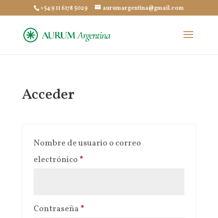
+54 9 11 6178 5029
aurumargentina@gmail.com
Acceder
Nombre de usuario o correo
Obligatorio
electrónico
*
Obligatorio
Contraseña
*