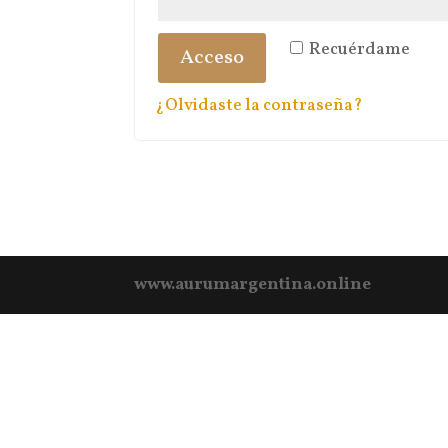
Recuérdame
Acceso
¿Olvidaste la contraseña?
www.aurumargentina.online