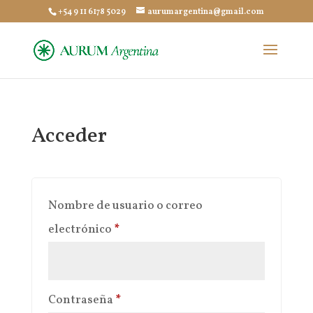
+54 9 11 6178 5029
aurumargentina@gmail.com
Acceder
Nombre de usuario o correo
Obligatorio
electrónico
*
Obligatorio
Contraseña
*