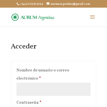
+54 9 11 6178 5029
aurumargentina@gmail.com
Acceder
Nombre de usuario o correo
Obligatorio
electrónico
*
Obligatorio
Contraseña
*