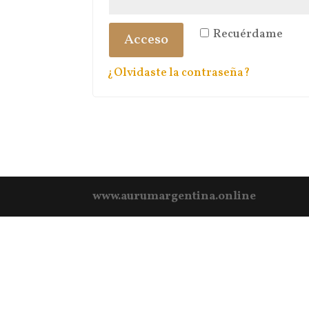
Recuérdame
Acceso
¿Olvidaste la contraseña?
www.aurumargentina.online