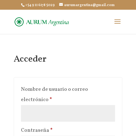
+54 9 11 6178 5029
aurumargentina@gmail.com
Acceder
Nombre de usuario o correo
Obligatorio
electrónico
*
Obligatorio
Contraseña
*