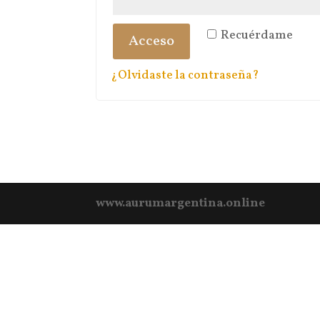
Recuérdame
Acceso
¿Olvidaste la contraseña?
www.aurumargentina.online