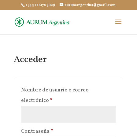
+54 9 11 6178 5029
aurumargentina@gmail.com
Acceder
Nombre de usuario o correo
Obligatorio
electrónico
*
Obligatorio
Contraseña
*