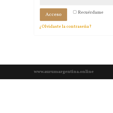
Recuérdame
Acceso
¿Olvidaste la contraseña?
www.aurumargentina.online