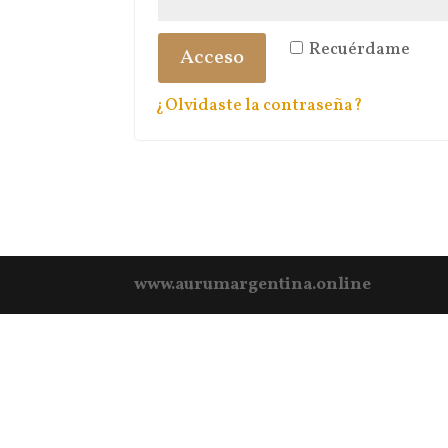
Recuérdame
Acceso
¿Olvidaste la contraseña?
www.aurumargentina.online