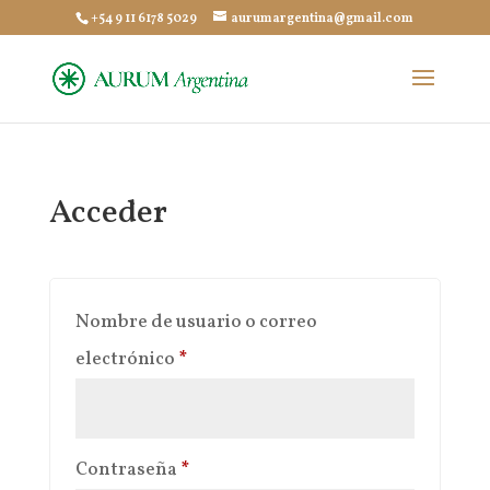
+54 9 11 6178 5029
aurumargentina@gmail.com
Acceder
Nombre de usuario o correo
Obligatorio
electrónico
*
Obligatorio
Contraseña
*