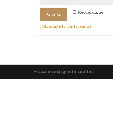
Recuérdame
Acceso
¿Olvidaste la contraseña?
www.aurumargentina.online