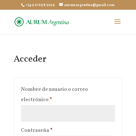
+54 9 11 6178 5029
aurumargentina@gmail.com
Acceder
Nombre de usuario o correo
Obligatorio
electrónico
*
Obligatorio
Contraseña
*