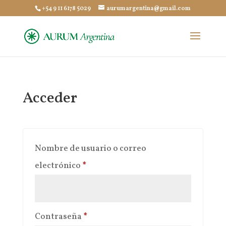
+54 9 11 6178 5029
aurumargentina@gmail.com
Acceder
Nombre de usuario o correo
Obligatorio
electrónico
*
Obligatorio
Contraseña
*