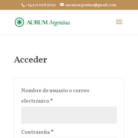
+54 9 11 6178 5029
aurumargentina@gmail.com
Acceder
Nombre de usuario o correo
Obligatorio
electrónico
*
Obligatorio
Contraseña
*