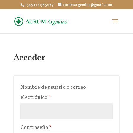
+54 9 11 6178 5029
aurumargentina@gmail.com
Acceder
Nombre de usuario o correo
Obligatorio
electrónico
*
Obligatorio
Contraseña
*