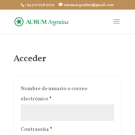
+54 9 11 6178 5029
aurumargentina@gmail.com
Acceder
Nombre de usuario o correo
Obligatorio
electrónico
*
Obligatorio
Contraseña
*