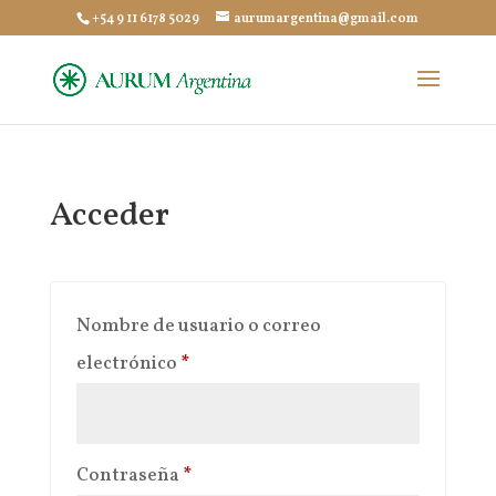
+54 9 11 6178 5029
aurumargentina@gmail.com
Acceder
Nombre de usuario o correo
Obligatorio
electrónico
*
Obligatorio
Contraseña
*