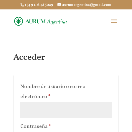
+54 9 11 6178 5029
aurumargentina@gmail.com
Acceder
Nombre de usuario o correo
Obligatorio
electrónico
*
Obligatorio
Contraseña
*