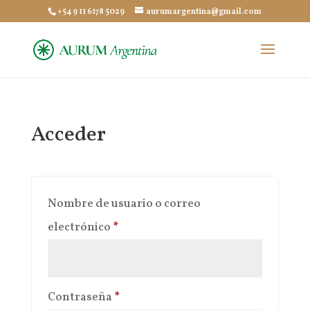
+54 9 11 6178 5029
aurumargentina@gmail.com
Acceder
Nombre de usuario o correo
Obligatorio
electrónico
*
Obligatorio
Contraseña
*