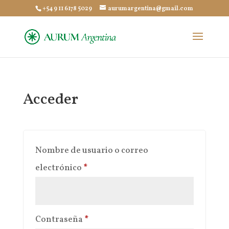
+54 9 11 6178 5029
aurumargentina@gmail.com
Acceder
Nombre de usuario o correo
Obligatorio
electrónico
*
Obligatorio
Contraseña
*