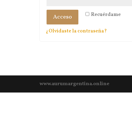
Recuérdame
Acceso
¿Olvidaste la contraseña?
www.aurumargentina.online