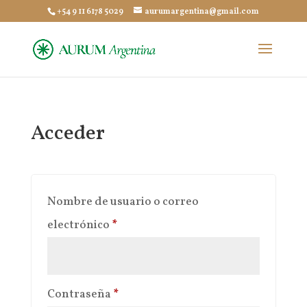
+54 9 11 6178 5029
aurumargentina@gmail.com
Acceder
Nombre de usuario o correo
Obligatorio
electrónico
*
Obligatorio
Contraseña
*