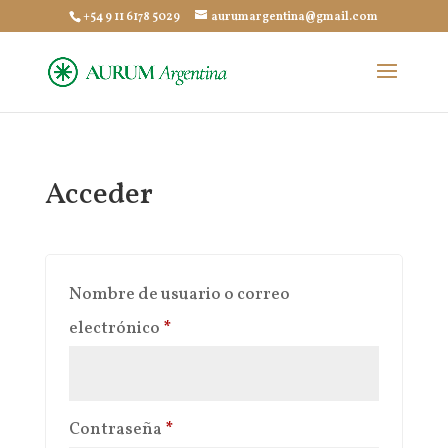
+54 9 11 6178 5029
aurumargentina@gmail.com
Acceder
Nombre de usuario o correo
Obligatorio
electrónico
*
Obligatorio
Contraseña
*