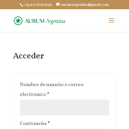
+54 9 11 6178 5029
aurumargentina@gmail.com
Acceder
Nombre de usuario o correo
Obligatorio
electrónico
*
Obligatorio
Contraseña
*