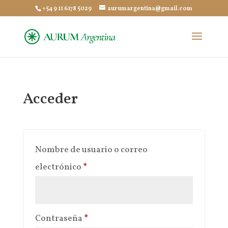
+54 9 11 6178 5029
aurumargentina@gmail.com
Acceder
Nombre de usuario o correo
Obligatorio
electrónico
*
Obligatorio
Contraseña
*