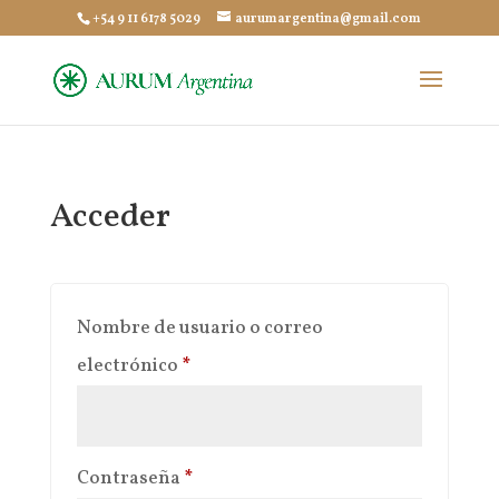
+54 9 11 6178 5029
aurumargentina@gmail.com
Acceder
Nombre de usuario o correo
Obligatorio
electrónico
*
Obligatorio
Contraseña
*