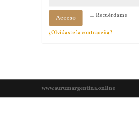
Recuérdame
Acceso
¿Olvidaste la contraseña?
www.aurumargentina.online