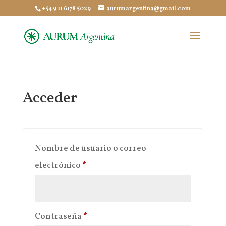
+54 9 11 6178 5029
aurumargentina@gmail.com
Acceder
Nombre de usuario o correo
Obligatorio
electrónico
*
Obligatorio
Contraseña
*