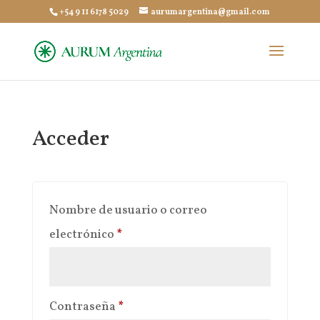
+54 9 11 6178 5029
aurumargentina@gmail.com
Acceder
Nombre de usuario o correo
Obligatorio
electrónico
*
Obligatorio
Contraseña
*