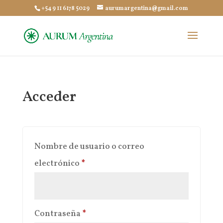
+54 9 11 6178 5029
aurumargentina@gmail.com
Acceder
Nombre de usuario o correo
Obligatorio
electrónico
*
Obligatorio
Contraseña
*