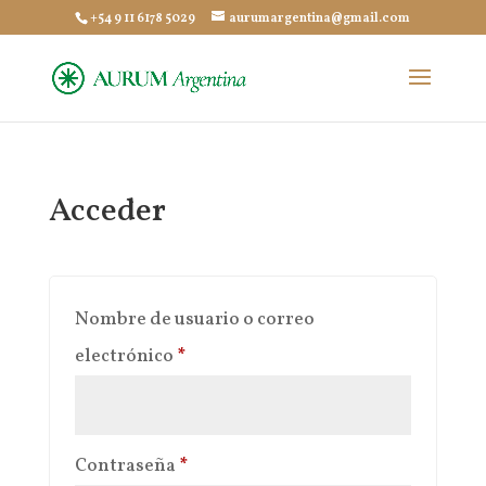
+54 9 11 6178 5029
aurumargentina@gmail.com
Acceder
Nombre de usuario o correo
Obligatorio
electrónico
*
Obligatorio
Contraseña
*