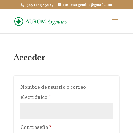
+54 9 11 6178 5029
aurumargentina@gmail.com
Acceder
Nombre de usuario o correo
Obligatorio
electrónico
*
Obligatorio
Contraseña
*