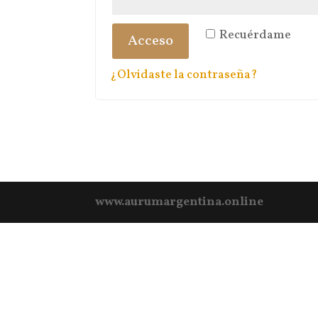
Recuérdame
Acceso
¿Olvidaste la contraseña?
www.aurumargentina.online