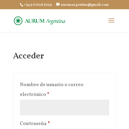
+54 9 11 6178 5029
aurumargentina@gmail.com
Acceder
Nombre de usuario o correo
Obligatorio
electrónico
*
Obligatorio
Contraseña
*