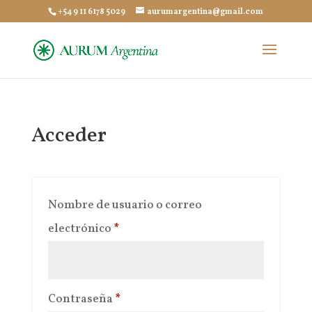
+54 9 11 6178 5029
aurumargentina@gmail.com
Acceder
Nombre de usuario o correo
Obligatorio
electrónico
*
Obligatorio
Contraseña
*