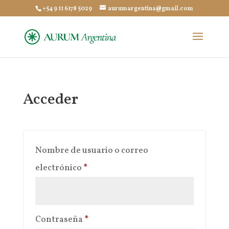
+54 9 11 6178 5029
aurumargentina@gmail.com
Acceder
Nombre de usuario o correo
Obligatorio
electrónico
*
Obligatorio
Contraseña
*