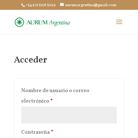
+54 9 11 6178 5029
aurumargentina@gmail.com
Acceder
Nombre de usuario o correo
Obligatorio
electrónico
*
Obligatorio
Contraseña
*