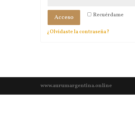
Recuérdame
Acceso
¿Olvidaste la contraseña?
www.aurumargentina.online