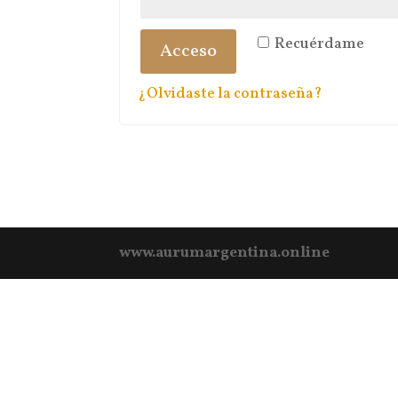
Recuérdame
Acceso
¿Olvidaste la contraseña?
www.aurumargentina.online