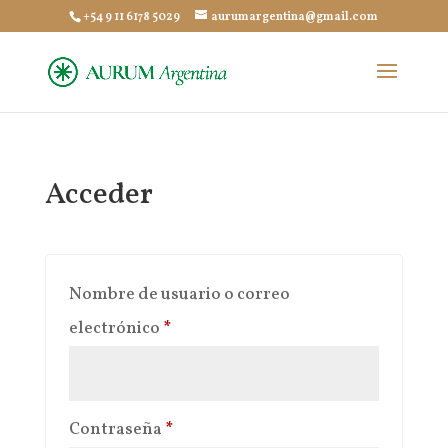
+54 9 11 6178 5029
aurumargentina@gmail.com
Acceder
Nombre de usuario o correo
Obligatorio
electrónico
*
Obligatorio
Contraseña
*