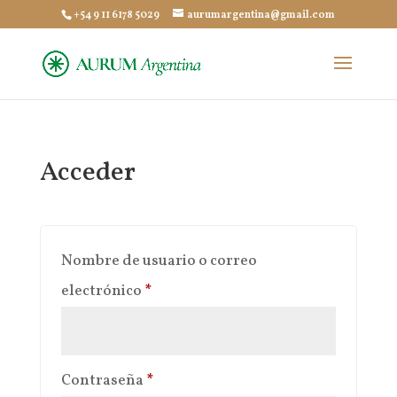
+54 9 11 6178 5029
aurumargentina@gmail.com
Acceder
Nombre de usuario o correo
Obligatorio
electrónico
*
Obligatorio
Contraseña
*