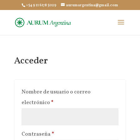
+54 9 11 6178 5029
aurumargentina@gmail.com
Acceder
Nombre de usuario o correo
Obligatorio
electrónico
*
Obligatorio
Contraseña
*