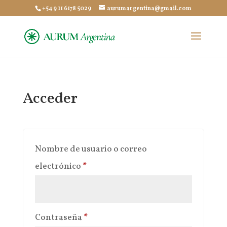
+54 9 11 6178 5029
aurumargentina@gmail.com
Acceder
Nombre de usuario o correo
Obligatorio
electrónico
*
Obligatorio
Contraseña
*